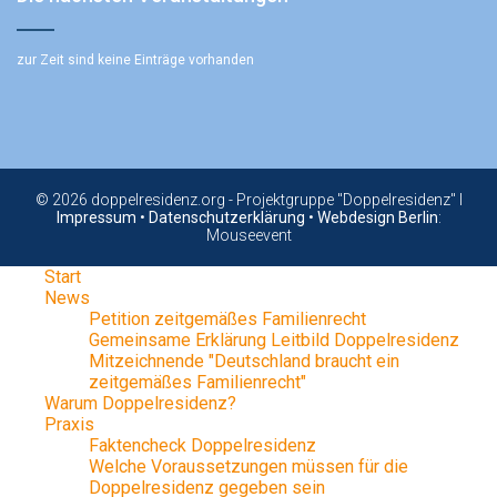
zur Zeit sind keine Einträge vorhanden
© 2026 doppelresidenz.org - Projektgruppe "Doppelresidenz" I
Impressum
•
Datenschutzerklärung
•
Webdesign Berlin
:
Mouseevent
Start
News
Petition zeitgemäßes Familienrecht
Gemeinsame Erklärung Leitbild Doppelresidenz
Mitzeichnende "Deutschland braucht ein
zeitgemäßes Familienrecht"
Warum Doppelresidenz?
Praxis
Faktencheck Doppelresidenz
Welche Voraussetzungen müssen für die
Doppelresidenz gegeben sein