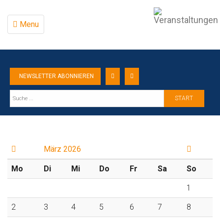
Menu
NEWSLETTER ABONNIEREN
START
März 2026
Mo
Di
Mi
Do
Fr
Sa
So
1
2
3
4
5
6
7
8