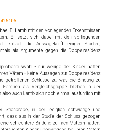
.1425105
chael E. Lamb mit den vorliegenden Erkenntnissen
tern. Er setzt sich dabei mit den vorliegenden
h kritisch die Aussagekraft einiger Studien,
ftmals als Argumente gegen die Doppelresidenz
hprobenauswahl - nur wenige der Kinder hatten
ihren Vätern - keine Aussagen zur Doppelresidenz
die getroffenen Schlüsse zu, was die Bindung zu
 Familien als Vergleichsgruppe blieben in der
 also auch Lamb sich noch einmal ausführlich mit
 Stichprobe, in der lediglich schwierige und
hrt, dass aus in der Studie der Schluss gezogen
eine schlechtere Bindung zu ihren Müttern hätten.
untersuchten Kinder überwiegend bei ihren Vätern