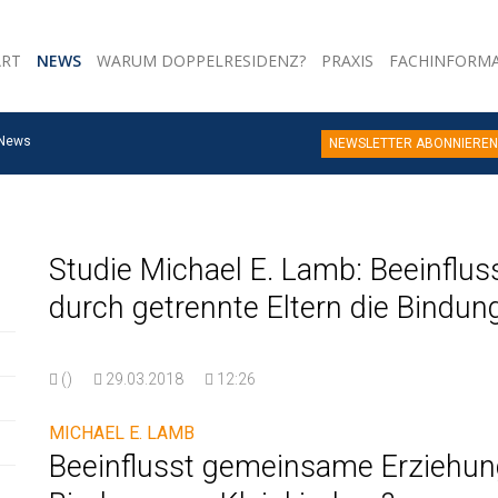
ART
NEWS
WARUM DOPPELRESIDENZ?
PRAXIS
FACHINFORM
News
NEWSLETTER ABONNIEREN
Studie Michael E. Lamb: Beeinflu
durch getrennte Eltern die Bindun
()
29.03.2018
12:26
MICHAEL E. LAMB
Beeinflusst gemeinsame Erziehung