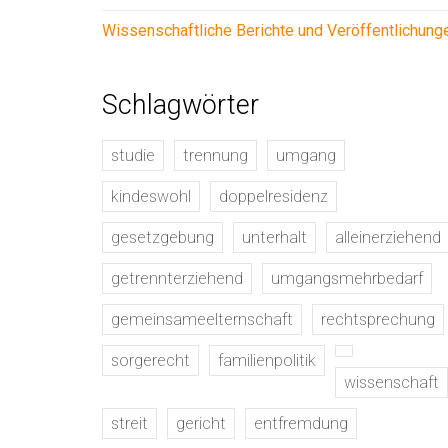
Wissenschaftliche Berichte und Veröffentlichung
Schlagwörter
studie
trennung
umgang
kindeswohl
doppelresidenz
gesetzgebung
unterhalt
alleinerziehend
getrennterziehend
umgangsmehrbedarf
gemeinsameelternschaft
rechtsprechung
sorgerecht
familienpolitik
wissenschaft
streit
gericht
entfremdung