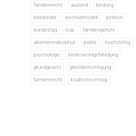
familienrecht
ausland
bindung
kleinkinder
wechselmodell
petition
bundestag
icsp
familiengericht
alternierendeobhut
politik
hochstrittig
psychologie
kindeswohlgefährdung
grundgesetz
gleichberechtigung
famiiienrecht
koalitionsvertrag