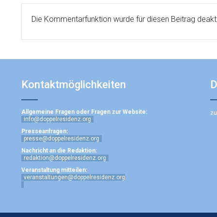
Die Kommentarfunktion wurde für diesen Beitrag deakti
Kontaktmöglichkeiten
D
Allgemeine Fragen oder Fragen zur Website:
zu
info@doppelresidenz.org
Presseanfragen:
presse@doppelresidenz.org
Nachricht an die Redaktion:
redaktion@doppelresidenz.org
Veranstaltung mitteilen:
veranstaltungen@doppelresidenz.org