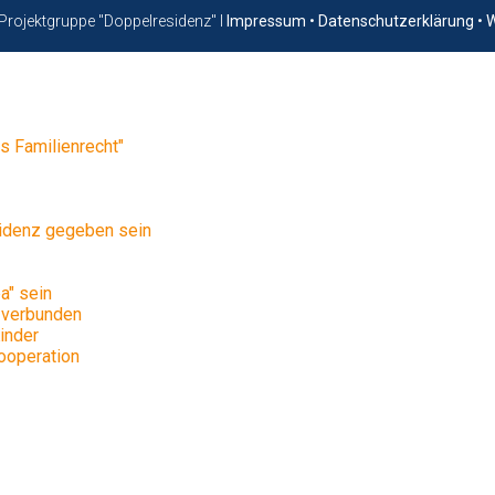
Projektgruppe "Doppelresidenz" I
Impressum
•
Datenschutzerklärung
•
W
s Familienrecht"
idenz gegeben sein
a" sein
 verbunden
inder
ooperation