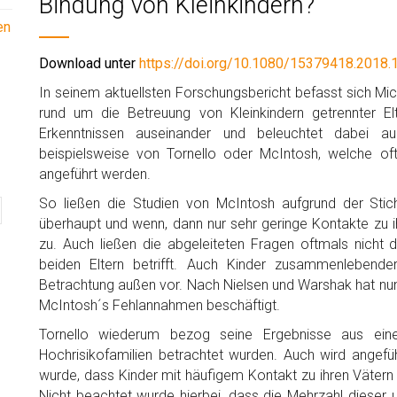
Bindung von Kleinkindern?
en
Download unter
https://doi.org/10.1080/15379418.2018
In seinem aktuellsten Forschungsbericht befasst sich Mi
rund um die Betreuung von Kleinkindern getrennter El
Erkenntnissen auseinander und beleuchtet dabei auc
beispielsweise von Tornello oder McIntosh, welche o
angeführt werden.
So ließen die Studien von McIntosh aufgrund der Stic
überhaupt und wenn, dann nur sehr geringe Kontakte zu 
zu. Auch ließen die abgeleiteten Fragen oftmals nicht 
beiden Eltern betrifft. Auch Kinder zusammenlebender
Betrachtung außen vor. Nach Nielsen und Warshak hat nun
McIntosh´s Fehlannahmen beschäftigt.
Tornello wiederum bezog seine Ergebnisse aus einer
Hochrisikofamilien betrachtet wurden. Auch wird angefü
wurde, dass Kinder mit häufigem Kontakt zu ihren Vätern 
Nicht beachtet wurde hierbei, dass die Mehrzahl dieser 