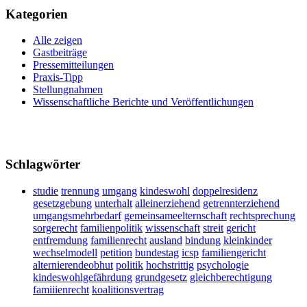
Kategorien
Alle zeigen
Gastbeiträge
Pressemitteilungen
Praxis-Tipp
Stellungnahmen
Wissenschaftliche Berichte und Veröffentlichungen
Schlagwörter
studie
trennung
umgang
kindeswohl
doppelresidenz
gesetzgebung
unterhalt
alleinerziehend
getrennterziehend
umgangsmehrbedarf
gemeinsameelternschaft
rechtsprechung
sorgerecht
familienpolitik
wissenschaft
streit
gericht
entfremdung
familienrecht
ausland
bindung
kleinkinder
wechselmodell
petition
bundestag
icsp
familiengericht
alternierendeobhut
politik
hochstrittig
psychologie
kindeswohlgefährdung
grundgesetz
gleichberechtigung
famiiienrecht
koalitionsvertrag