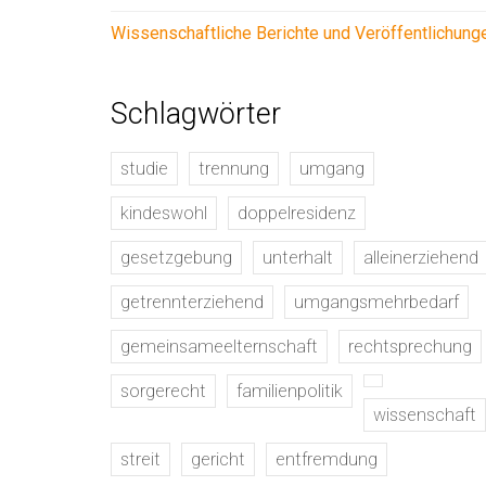
Wissenschaftliche Berichte und Veröffentlichung
Schlagwörter
studie
trennung
umgang
kindeswohl
doppelresidenz
gesetzgebung
unterhalt
alleinerziehend
getrennterziehend
umgangsmehrbedarf
gemeinsameelternschaft
rechtsprechung
sorgerecht
familienpolitik
wissenschaft
streit
gericht
entfremdung