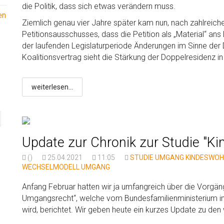
die Politik, dass sich etwas verändern muss.
en
Ziemlich genau vier Jahre später kam nun, nach zahlreiche
Petitionsausschusses, dass die Petition als „Material“ an
der laufenden Legislaturperiode Änderungen im Sinne der 
Koalitionsvertrag sieht die Stärkung der Doppelresidenz in
weiterlesen...
Update zur Chronik zur Studie "
()
25.04.2021
11:05
STUDIE
UMGANG
KINDESWOH
WECHSELMODELL
UMGANG
Anfang Februar hatten wir ja umfangreich über die Vorgän
Umgangsrecht“, welche vom Bundesfamilienministerium in
wird, berichtet. Wir geben heute ein kurzes Update zu den 