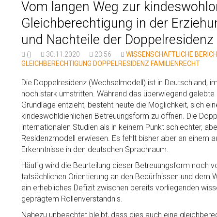
Vom langen Weg zur kindeswohlor
Gleichberechtigung in der Erziehung
und Nachteile der Doppelresidenz
()
30.11.2020
23:56
WISSENSCHAFTLICHE BERIC
GLEICHBERECHTIGUNG
DOPPELRESIDENZ
FAMILIENRECHT
Die Doppelresidenz (Wechselmodell) ist in Deutschland, 
noch stark umstritten. Während das überwiegend gelebte R
Grundlage entzieht, besteht heute die Möglichkeit, sich ei
kindeswohldienlichen Betreuungsform zu öffnen. Die Dopp
internationalen Studien als in keinem Punkt schlechter, abe
Residenzmodell erwiesen. Es fehlt bisher aber an einem a
Erkenntnisse in den deutschen Sprachraum.
Häufig wird die Beurteilung dieser Betreuungsform noch von
tatsächlichen Orientierung an den Bedürfnissen und dem 
ein erhebliches Defizit zwischen bereits vorliegenden wiss
geprägtem Rollenverständnis.
Nahezu unbeachtet bleibt, dass dies auch eine gleichberec