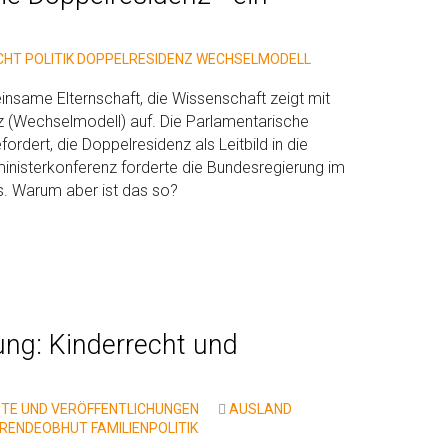
CHT
POLITIK
DOPPELRESIDENZ
WECHSELMODELL
nsame Elternschaft, die Wissenschaft zeigt mit
z (Wechselmodell) auf. Die Parlamentarische
rdert, die Doppelresidenz als Leitbild in die
nisterkonferenz forderte die Bundesregierung im
s. Warum aber ist das so?
ng: Kinderrecht und
HTE UND VERÖFFENTLICHUNGEN
AUSLAND
ERENDEOBHUT
FAMILIENPOLITIK