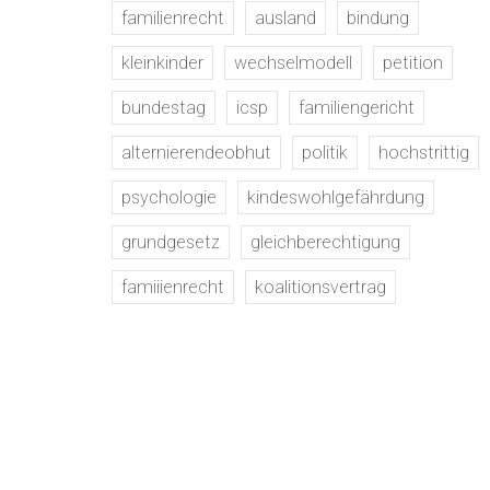
familienrecht
ausland
bindung
kleinkinder
wechselmodell
petition
bundestag
icsp
familiengericht
alternierendeobhut
politik
hochstrittig
psychologie
kindeswohlgefährdung
grundgesetz
gleichberechtigung
famiiienrecht
koalitionsvertrag