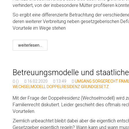
verhindert, von der insbesondere Mütter profitieren könnte
So ergibt eine differenzierte Betrachtung der verschiede
deren weiterer Verbreitung neben gesetzgeberischen Defi
Vorurteile im Wege stehen
weiterlesen...
Betreuungsmodelle und staatliche
()
16.02.2020
13:49
UMGANG
SORGERECHT
FAMI
WECHSELMODELL
DOPPELRESIDENZ
GRUNDGESETZ
Mit der Frage der Doppelresidenz (Wechselmodell) wird z
Familienrecht diskutiert. Leider geschieht dies oftmals re
Vorurteilen.
Ziemlich unbeachtet bleibt dabei aber die eigentlich ents
Gesetzgeber eigentlich regeln? Wann kann und wann muss e