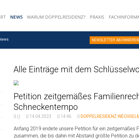
ART
NEWS
WARUM DOPPELRESIDENZ?
PRAXIS
FACHINFORM
News
NEWSLETTER ABONNIEREN
Alle Einträge mit dem Schlüsselwor
Petition zeitgemäßes Familienrech
Schneckentempo
()
14.04.2023
14:46
DOPPELRESIDENZ
WECHSEL
Anfang 2019 endete unsere Petition für ein zeitgemäßes
zusammen, die bis dahin mit Abstand größte Petition zu d