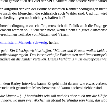
es nicht gerade auch das Ziel der SPD, Müttern eine bessere Vereinbarke
leben aufgrund der von der Politik bestimmten Rahmenbedingungen nich
 Wunsch der Menschen, die schließlich auch Wähler sind. Und nun wird e
hmenbedingungen noch nicht geschaffen hat?
menbedingungen zu schaffen, muss sich die Politik auch die Frage gefa
ht werden soll. Sicherlich nicht, wenn einem ein gutes Aufwachsen 
berechtigten Teilhabe von Müttern und Vätern.
ienministerin Manuela Schwesig
, helfen:
ht: Ein Gleichgewicht schaffen. "Männer und Frauen wollen beide Jo
 Familiendinge regeln. Das ist schlecht für Einkommen und Rentenanspr
üsse an die Kinder verteilen. Dieses Verhältnis muss ausgepegelt we
n dem Barley-Interview kaum. Es geht nicht darum, wie etwas verbesse
ersuche mit gesundem Menschenverstand kaum nachvollziehbar sind.
 die Mutter – […] berufstätig sein soll und das aber auch nur die Hälfte
zu finden, wo man zwei Wochen im Monat berufstätig sein kann, das ist 