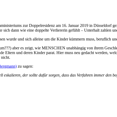
inisteriums zur Doppelresidenz am 16. Januar 2019 in Düsseldorf geze
e sich dann wie eine doppelte Verliererin gefühlt – Unterhalt zahlen u
ssen wurde und sich alleine um die Kinder kümmern muss, beruflich und 
herum???) aber es zeigt, wie MENSCHEN unabhängig von ihrem Geschlech
eide Eltern und deren Kinder parat. Hier muss neu gedacht werden, w
nicht.
 Bergmann)
zu sagen:
l eskalieren, der sollte dafür sorgen, dass das Verfahren immer den beg