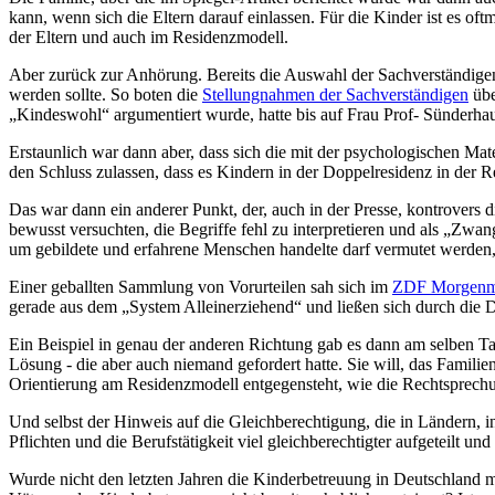
kann, wenn sich die Eltern darauf einlassen. Für die Kinder ist es o
der Eltern und auch im Residenzmodell.
Aber zurück zur Anhörung. Bereits die Auswahl der Sachverständigen l
werden sollte. So boten die
Stellungnahmen der Sachverständigen
übe
„Kindeswohl“ argumentiert wurde, hatte bis auf Frau Prof- Sünderha
Erstaunlich war dann aber, dass sich die mit der psychologischen Mat
den Schluss zulassen, dass es Kindern in der Doppelresidenz in der R
Das war dann ein anderer Punkt, der, auch in der Presse, kontrovers 
bewusst versuchten, die Begriffe fehl zu interpretieren und als „Zwan
um gebildete und erfahrene Menschen handelte darf vermutet werden,
Einer geballten Sammlung von Vorurteilen sah sich im
ZDF Morgenm
gerade aus dem „System Alleinerziehend“ und ließen sich durch die D
Ein Beispiel in genau der anderen Richtung gab es dann am selben T
Lösung - die aber auch niemand gefordert hatte. Sie will, das Familien 
Orientierung am Residenzmodell entgegensteht, wie die Rechtsprechu
Und selbst der Hinweis auf die Gleichberechtigung, die in Ländern, in 
Pflichten und die Berufstätigkeit viel gleichberechtigter aufgeteilt u
Wurde nicht den letzten Jahren die Kinderbetreuung in Deutschland ma