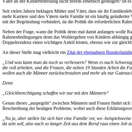
Väter an der Kinderbetreuung nicht bereits erheblich gesteigert? Ist 
Seit vielen Jahren beklagen Mütter und Väter, dass sie ihr Familien
mehr Karriere und den Vätern mehr Familie ist ein häufig geäußerter
mit der Begründung verhindert, da die Politik die erforderlichen Ra
Neben der Frage, wann die Politik denn mal damit anfangen wolle Rah
Rahmenbedingungen denn das Wohlergehen von Kindern abhängig gemac
Doppelresidenz einen wichtigen Anteil leisten, ebenso wie zur gleich
An dieser Stelle mag vielleicht ein
Zitat der ehemaligen Bundesfamil
„Und was kann man da noch so verbessern? Wenn es nach Schwesig ge
die voll arbeiten, und die Frauen, die neben 19 Stunden Arbeit die
wollen auch die Männer zurückschrauben und mehr als nur Gutenachtk
Denn
„Gleichberechtigung schaffen wir nur mit den Männern“
Genau dieses „auspegeln“ zwischen Männern und Frauen findet sich i
Beschreibung der heutigen Probleme, wobei auch diese Erklärungsv
„Na ja, aber stellen Sie sich hier eine Familie vor, wo -beispielsweise
da sein soll, also nach so langer Zeit aus dem Beruf raus einen Job 