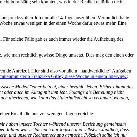
 berufstätig sein könnten, was in der Realität natürlich nicht
n anspruchsvollen Job nur alle 14 Tage auszuüben. Vermutlich hätte
n Woche etwas weniger, in der einen Woche dafür etwas mehr. Eine
en. Für solche Fälle gab es auch immer wieder die Aufhebung des
, wie man rechtlich gewisse Dinge umsetzt. Dies mag den einen oder
fremde Anreize]. Hier sind also vor allem „handwerkliche“ Aufgaben
ilienministerin Franziska Giffey diese Woche in einem Interview
:
sische Modell "einer betreut, einer bezahlt" leben. Bisher nimmt das
ht oder auch im Alltag mit ihm lebt. Solange die Betreuung nicht
en auch überlegen, wie kann das Unterhaltsrecht so verändert werden,
 einer Email, die uns vor wenigen Tagen ereichte:
. Wir haben unsere Tochter während unserer Beziehung gemeinsam
r Jahren war es für mich nur logisch und selbstverständlich, dass
in und unserer Rechtsprechung gemacht. Plötzlich sollte ich nur