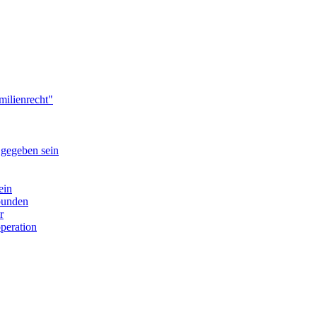
milienrecht"
 gegeben sein
ein
bunden
r
peration