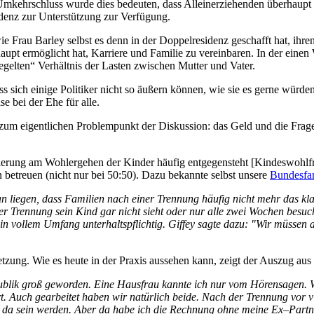
hrschluss wurde dies bedeuten, dass Alleinerziehenden überhaupt nicht
idenz zur Unterstützung zur Verfügung.
e Frau Barley selbst es denn in der Doppelresidenz geschafft hat, ihre
aupt ermöglicht hat, Karriere und Familie zu vereinbaren. In der eine
elten“ Verhältnis der Lasten zwischen Mutter und Vater.
s sich einige Politiker nicht so äußern können, wie sie es gerne würd
 bei der Ehe für alle.
zum eigentlichen Problempunkt der Diskussion: das Geld und die Frage
entierung am Wohlergehen der Kinder häufig entgegensteht [Kindeswohl
n betreuen (nicht nur bei 50:50). Dazu bekannte selbst unsere
Bundesfam
 liegen, dass Familien nach einer Trennung häufig nicht mehr das klas
der Trennung sein Kind gar nicht sieht oder nur alle zwei Wochen besuc
eut, in vollem Umfang unterhaltspflichtig. Giffey sagte dazu: "Wir müss
etzung. Wie es heute in der Praxis aussehen kann, zeigt der Auszug aus
Republik groß geworden. Eine Hausfrau kannte ich nur vom Hörensagen
 Auch gearbeitet haben wir natürlich beide. Nach der Trennung vor vie
 da sein werden. Aber da habe ich die Rechnung ohne meine Ex–Partner