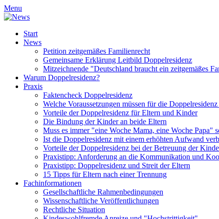
Menu
Start
News
Petition zeitgemäßes Familienrecht
Gemeinsame Erklärung Leitbild Doppelresidenz
Mitzeichnende "Deutschland braucht ein zeitgemäßes Fa
Warum Doppelresidenz?
Praxis
Faktencheck Doppelresidenz
Welche Voraussetzungen müssen für die Doppelresidenz
Vorteile der Doppelresidenz für Eltern und Kinder
Die Bindung der Kinder an beide Eltern
Muss es immer "eine Woche Mama, eine Woche Papa" s
Ist die Doppelresidenz mit einem erhöhten Aufwand ver
Vorteile der Doppelresidenz bei der Betreuung der Kinde
Praxistipp: Anforderung an die Kommunikation und Koo
Praxistipp: Doppelresidenz und Streit der Eltern
15 Tipps für Eltern nach einer Trennung
Fachinformationen
Gesellschaftliche Rahmenbedingungen
Wissenschaftliche Veröffentlichungen
Rechtliche Situation
Kindeswohlfremde Anreize und "Hochstrittigkeit"