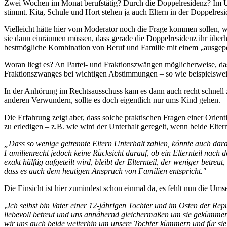
Zwei Wochen im Monat berufstätig? Durch die Doppelresidenz? Im Umke
stimmt. Kita, Schule und Hort stehen ja auch Eltern in der Doppelres
Vielleicht hätte hier vom Moderator noch die Frage kommen sollen, wi
sie dann einräumen müssen, dass gerade die Doppelresidenz ihr überh
bestmögliche Kombination von Beruf und Familie mit einem „ausgepeg
Woran liegt es? An Partei- und Fraktionszwängen möglicherweise, das
Fraktionszwanges bei wichtigen Abstimmungen – so wie beispielsweise
In der Anhörung im Rechtsausschuss kam es dann auch recht schnell 
anderen Verwundern, sollte es doch eigentlich nur ums Kind gehen.
Die Erfahrung zeigt aber, dass solche praktischen Fragen einer Ori
zu erledigen – z.B. wie wird der Unterhalt geregelt, wenn beide Elter
„Dass so wenige getrennte Eltern Unterhalt zahlen, könnte auch daran
Familienrecht jedoch keine Rücksicht darauf, ob ein Elternteil nach 
exakt hälftig aufgeteilt wird, bleibt der Elternteil, der weniger betr
dass es auch dem heutigen Anspruch von Familien entspricht."
Die Einsicht ist hier zumindest schon einmal da, es fehlt nun die Ums
„
Ich selbst bin Vater einer 12-jährigen Tochter und im Osten der 
liebevoll betreut und uns annähernd gleichermaßen um sie gekümmert.
wir uns auch beide weiterhin um unsere Tochter kümmern und für sie