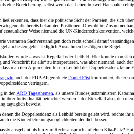
ftmals eine Bereicherung, selbst wenn das Leben in zwei Haushalten ein
ieß erkennen, dass hier die politische Sicht der Parteien, die sich übe
rwiegend die bereits bekannten Positionen. Obwohl im Zusammenhang
uf erstaunlicher Weise niemand die UN-Kinderrechtskonvention, welch
erie vertrauten Sachverständigen doch recht schnell darauf verständig
egel am besten geht – lediglich Ausnahmen bestätigen die Regel.
diskutiert wurde – was ist Regelfall oder Leitbild. Hier konnte man si
g und Vorschrift für alle“ zu interpretieren, was aber niemand, auch de
 dass man den Argumenten für ein Leitbild der Doppelresidenz keine 
agazin
auch der FDP-Abgeordnete
Daniel Föst
konfrontiert, die er so
oppelresidenz verringern.
ag in den
ARD Tagesthemen
, als unsere Bundesjustizministern Katarina 
in ihrer Individualität betrachtet werden – der Einzelfall also, den nie
ng tagtäglich beweist.
denen die Doppelresidenz als Leitbild bereits gelebt wird, reichte ihr 
nd auch die Kinderbetreuungsmöglichkeiten deutlich besser.
ssiv ausgebaut bis hin zum Rechtsanspruch auf einen Kita-Platz? Hat s