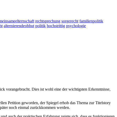
meinsameelternschaft
rechtsprechung
sorgerecht
familienpolitik
ht
alternierendeobhut
politik
hochstrittig
psychologie
ck vorangebracht. Dies ist wohl eine der wichtigsten Erkenntnisse,
llen Petition geworden, der Spiegel erhob das Thema zur Titelstory
er später noch einmal zurückkommen werden.
und auch der praktischen Erfahrung zeigte sich, dass es funktionieren