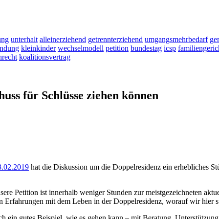
ung
unterhalt
alleinerziehend
getrennterziehend
umgangsmehrbedarf
ge
indung
kleinkinder
wechselmodell
petition
bundestag
icsp
familiengeric
nrecht
koalitionsvertrag
uss für Schlüsse ziehen können
3.02.2019
hat die Diskussion um die Doppelresidenz ein erhebliches Stü
re Petition ist innerhalb weniger Stunden zur meistgezeichneten aktue
genen Erfahrungen mit dem Leben in der Doppelresidenz, worauf wir hi
ch ein gutes Beispiel, wie es gehen kann – mit Beratung, Unterstützung 