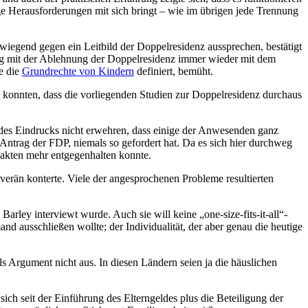
ige Herausforderungen mit sich bringt – wie im übrigen jede Trennung
rwiegend gegen ein Leitbild der Doppelresidenz aussprechen, bestätigt
 mit der Ablehnung der Doppelresidenz immer wieder mit dem
e die
Grundrechte von Kindern
definiert, bemüht.
en konnten, dass die vorliegenden Studien zur Doppelresidenz durchaus
ch des Eindrucks nicht erwehren, dass einige der Anwesenden ganz
r Antrag der FDP, niemals so gefordert hat. Da es sich hier durchweg
Fakten mehr entgegenhalten konnte.
uverän konterte. Viele der angesprochenen Probleme resultierten
Barley interviewt wurde. Auch sie will keine „one-size-fits-it-all“-
mand ausschließen wollte; der Individualität, der aber genau die heutige
als Argument nicht aus. In diesen Ländern seien ja die häuslichen
ich seit der Einführung des Elterngeldes plus die Beteiligung der