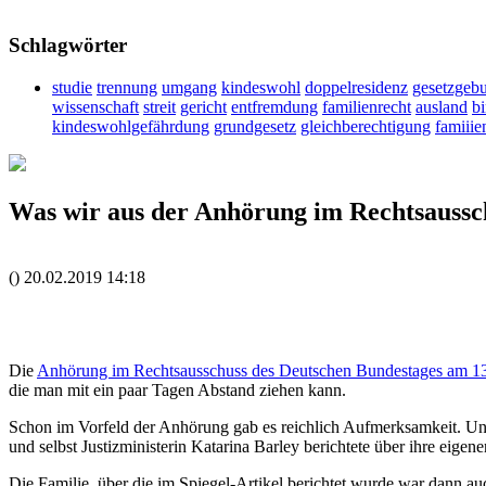
Schlagwörter
studie
trennung
umgang
kindeswohl
doppelresidenz
gesetzgeb
wissenschaft
streit
gericht
entfremdung
familienrecht
ausland
b
kindeswohlgefährdung
grundgesetz
gleichberechtigung
famiiie
Was wir aus der Anhörung im Rechtsaussch
()
20.02.2019
14:18
Die
Anhörung im Rechtsausschuss des Deutschen Bundestages am 1
die man mit ein paar Tagen Abstand ziehen kann.
Schon im Vorfeld der Anhörung gab es reichlich Aufmerksamkeit. Unse
und selbst Justizministerin Katarina Barley berichtete über ihre ei
Die Familie, über die im Spiegel-Artikel berichtet wurde war dann au