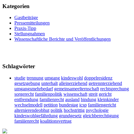
Kategorien
Gastbeiträge
Pressemitteilungen
Praxis-Tipp
Stellungnahmen
Wissenschaftliche Berichte und Veröffentlichungen
Schlagwörter
studie
trennung
umgang
kindeswohl
doppelresidenz
gesetzgebung
unterhalt
alleinerziehend
getrennterziehend
umgangsmehrbedarf
gemeinsameelternschaft
rechtsprechung
sorgerecht
familienpolitik
wissenschaft
streit
gericht
entfremdung
familienrecht
ausland
bindung
kleinkinder
wechselmodell
petition
bundestag
icsp
familiengericht
alternierendeobhut
politik
hochstrittig
psychologie
kindeswohlgefährdung
grundgesetz
gleichberechtigung
famiiienrecht
koalitionsvertrag