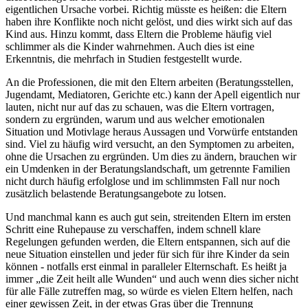
eigentlichen Ursache vorbei. Richtig müsste es heißen: die Eltern
haben ihre Konflikte noch nicht gelöst, und dies wirkt sich auf das
Kind aus. Hinzu kommt, dass Eltern die Probleme häufig viel
schlimmer als die Kinder wahrnehmen. Auch dies ist eine
Erkenntnis, die mehrfach in Studien festgestellt wurde.
An die Professionen, die mit den Eltern arbeiten (Beratungsstellen,
Jugendamt, Mediatoren, Gerichte etc.) kann der Apell eigentlich nur
lauten, nicht nur auf das zu schauen, was die Eltern vortragen,
sondern zu ergründen, warum und aus welcher emotionalen
Situation und Motivlage heraus Aussagen und Vorwürfe entstanden
sind. Viel zu häufig wird versucht, an den Symptomen zu arbeiten,
ohne die Ursachen zu ergründen. Um dies zu ändern, brauchen wir
ein Umdenken in der Beratungslandschaft, um getrennte Familien
nicht durch häufig erfolglose und im schlimmsten Fall nur noch
zusätzlich belastende Beratungsangebote zu lotsen.
Und manchmal kann es auch gut sein, streitenden Eltern im ersten
Schritt eine Ruhepause zu verschaffen, indem schnell klare
Regelungen gefunden werden, die Eltern entspannen, sich auf die
neue Situation einstellen und jeder für sich für ihre Kinder da sein
können - notfalls erst einmal in paralleler Elternschaft. Es heißt ja
immer „die Zeit heilt alle Wunden“ und auch wenn dies sicher nicht
für alle Fälle zutreffen mag, so würde es vielen Eltern helfen, nach
einer gewissen Zeit, in der etwas Gras über die Trennung