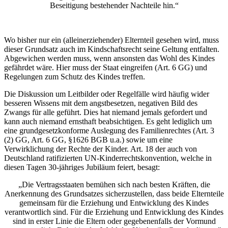
Beseitigung bestehender Nachteile hin.“
Wo bisher nur ein (alleinerziehender) Elternteil gesehen wird, muss
dieser Grundsatz auch im Kindschaftsrecht seine Geltung entfalten.
Abgewichen werden muss, wenn ansonsten das Wohl des Kindes
gefährdet wäre. Hier muss der Staat eingreifen (Art. 6 GG) und
Regelungen zum Schutz des Kindes treffen.
Die Diskussion um Leitbilder oder Regelfälle wird häufig wider
besseren Wissens mit dem angstbesetzen, negativen Bild des
Zwangs für alle geführt. Dies hat niemand jemals gefordert und
kann auch niemand ernsthaft beabsichtigen. Es geht lediglich um
eine grundgesetzkonforme Auslegung des Familienrechtes (Art. 3
(2) GG, Art. 6 GG, §1626 BGB u.a.) sowie um eine
Verwirklichung der Rechte der Kinder. Art. 18 der auch von
Deutschland ratifizierten UN-Kinderrechtskonvention, welche in
diesen Tagen 30-jähriges Jubiläum feiert, besagt:
„Die Vertragsstaaten bemühen sich nach besten Kräften, die
Anerkennung des Grundsatzes sicherzustellen, dass beide Elternteile
gemeinsam für die Erziehung und Entwicklung des Kindes
verantwortlich sind. Für die Erziehung und Entwicklung des Kindes
sind in erster Linie die Eltern oder gegebenenfalls der Vormund