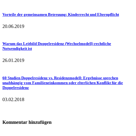
Vorteile der gemeinsamen Betreuung: Kinderrecht und Elternpflicht
20.06.2019
Warum das Leitbild Doppelresidenz (Wechselmodell) rechtliche
Notwendigkeit ist
26.01.2019
60 Studien Doppelresidenz vs. Residenzmodell: Ergebnisse sprechen
unabhängig vom Familieneinkommen oder elterlichen Konflikt für die
Doppelresidenz
03.02.2018
Kommentar hinzufügen